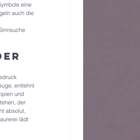
ymbole eine 
egeln auch die 
 Sinnsuche 
der 
sdruck 
euge, entlehnt 
zipien und 
tehen, der 
t absolut, 
urerei lädt 