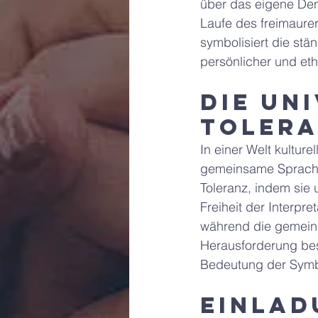
über das eigene Denk
Laufe des freimaure
symbolisiert die st
persönlicher und eth
Die un
Tolera
In einer Welt kulture
gemeinsame Sprache
Toleranz, indem sie 
Freiheit der Interpre
während die gemeins
Herausforderung best
Bedeutung der Symbo
Einlad