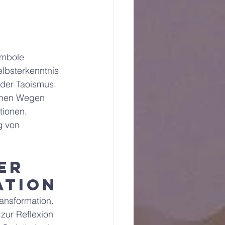
ymbole 
elbsterkenntnis 
der Taoismus. 
ichen Wegen 
tionen, 
g von 
er 
ation
ansformation. 
zur Reflexion 