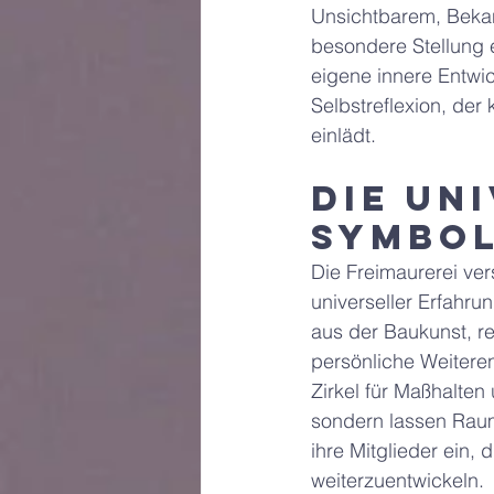
Unsichtbarem, Beka
besondere Stellung e
eigene innere Entwic
Selbstreflexion, der
einlädt.
Die un
Symbo
Die Freimaurerei ve
universeller Erfahru
aus der Baukunst, re
persönliche Weitere
Zirkel für Maßhalte
sondern lassen Raum 
ihre Mitglieder ein,
weiterzuentwickeln.