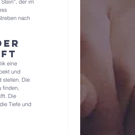
Stein“, der im 
ess 
Streben nach 
der 
aft
lik eine 
pekt und 
stellen. Die 
 finden, 
t. Die 
die Tiefe und 