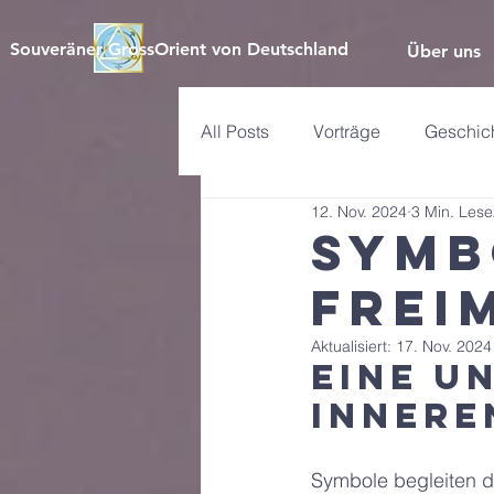
Souveräner GrossOrient von Deutschland
Über uns
All Posts
Vorträge
Geschich
12. Nov. 2024
3 Min. Lese
Philosophie
Pressemitteil
Symb
Frei
Aktualisiert:
17. Nov. 2024
Eine u
innere
Symbole begleiten d