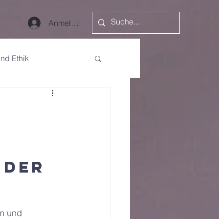
Anmelden
nd Ethik
 der 
m und 