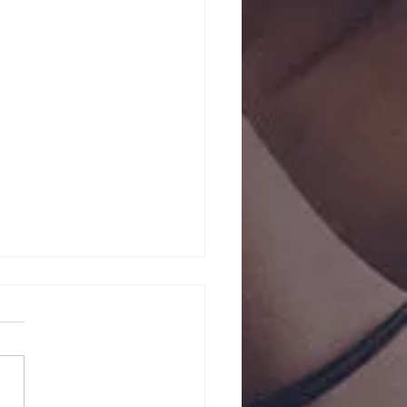
rechtigkeit
 flexiblen
setzen
nn keine Gerechtigkeit
, solange Gesetze absolut
 Selbst das Leben ist eine