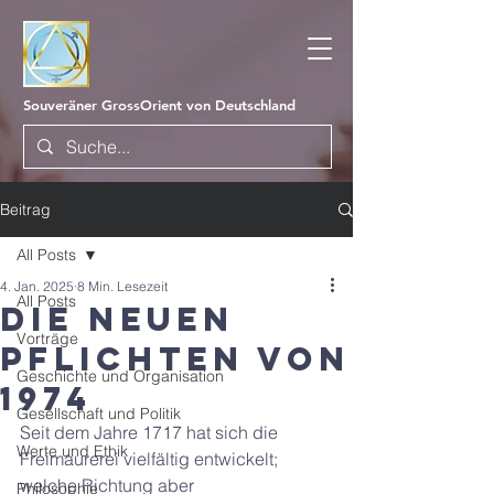
Souveräner GrossOrient von Deutschland
Beitrag
All Posts
4. Jan. 2025
8 Min. Lesezeit
All Posts
Die Neuen
Vorträge
Pflichten von
Geschichte und Organisation
1974
Gesellschaft und Politik
Seit dem Jahre 1717 hat sich die 
Werte und Ethik
Freimaurerei vielfältig entwickelt; 
welche Richtung aber 
Philosophie