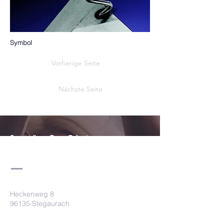
Symbol
Vorherige Seite
Nächste Seite
Souveräner GrossOrient von
Deutschland
Heckenweg 8
96135 Stegaurach