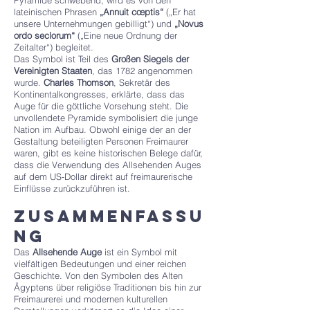
Pyramide schwebend, wird es von den
lateinischen Phrasen
„Annuit cœptis“
(„Er hat
unsere Unternehmungen gebilligt“) und
„Novus
ordo seclorum“
(„Eine neue Ordnung der
Zeitalter“) begleitet.
Das Symbol ist Teil des
Großen Siegels der
Vereinigten Staaten
, das 1782 angenommen
wurde.
Charles Thomson
, Sekretär des
Kontinentalkongresses, erklärte, dass das
Auge für die göttliche Vorsehung steht. Die
unvollendete Pyramide symbolisiert die junge
Nation im Aufbau. Obwohl einige der an der
Gestaltung beteiligten Personen Freimaurer
waren, gibt es keine historischen Belege dafür,
dass die Verwendung des Allsehenden Auges
auf dem US-Dollar direkt auf freimaurerische
Einflüsse zurückzuführen ist.
Zusammenfassu
ng
Das
Allsehende Auge
ist ein Symbol mit
vielfältigen Bedeutungen und einer reichen
Geschichte. Von den Symbolen des Alten
Ägyptens über religiöse Traditionen bis hin zur
Freimaurerei und modernen kulturellen