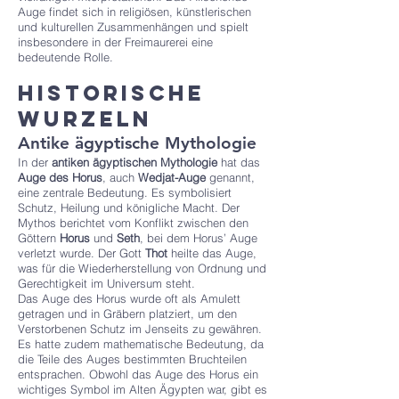
Auge findet sich in religiösen, künstlerischen
und kulturellen Zusammenhängen und spielt
insbesondere in der Freimaurerei eine
bedeutende Rolle.
Historische
Wurzeln
Antike ägyptische Mythologie
In der
antiken ägyptischen Mythologie
hat das
Auge des Horus
, auch
Wedjat-Auge
genannt,
eine zentrale Bedeutung. Es symbolisiert
Schutz, Heilung und königliche Macht. Der
Mythos berichtet vom Konflikt zwischen den
Göttern
Horus
und
Seth
, bei dem Horus’ Auge
verletzt wurde. Der Gott
Thot
heilte das Auge,
was für die Wiederherstellung von Ordnung und
Gerechtigkeit im Universum steht.
Das Auge des Horus wurde oft als Amulett
getragen und in Gräbern platziert, um den
Verstorbenen Schutz im Jenseits zu gewähren.
Es hatte zudem mathematische Bedeutung, da
die Teile des Auges bestimmten Bruchteilen
entsprachen. Obwohl das Auge des Horus ein
wichtiges Symbol im Alten Ägypten war, gibt es