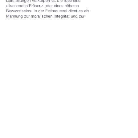
Darstellungen verkörpert es die Idee einer
allsehenden Präsenz oder eines höheren
Bewusstseins. In der Freimaurerei dient es als
Mahnung zur moralischen Integrität und zur
ständigen Selbstreflexion. Seine fortdauernde
Präsenz in verschiedenen kulturellen Kontexten
unterstreicht seine universelle Anziehungskraft
und die menschliche Suche nach Bedeutung
sowie ethischer Orientierung.
Literaturhinwe
ise
Altenmüller, Hartwig
:
Die Texte zum
Begräbnisritual in den Pyramiden des Alten
Reiches
. Berlin: Akademie-Verlag, 1988.
Die Bibel
: Lutherübersetzung.
Dierks, Manfred
:
Symbole der Freimaurer
.
München: Herbig, 2005.
Hamill, John
:
Freimaurer: Ihre Geschichte und
Geheimnisse
. München: Bassermann, 2007.
Patterson, Richard S., und Dougall, Richardson
:
The Eagle and the Shield: A History of the Great
Seal of the United States
. Washington D.C.:
U.S. Government Printing Office, 1976.
Pastoureau, Michel
:
Die großen Symbole der