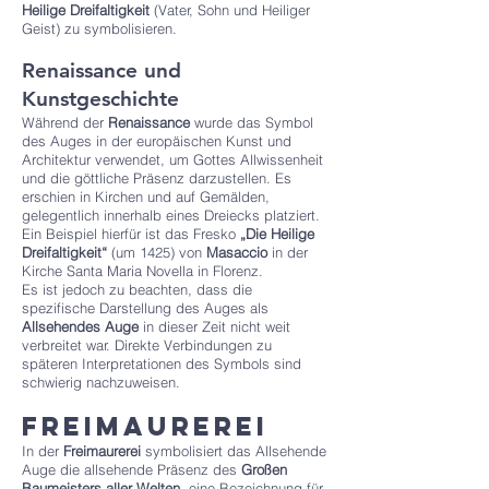
Heilige Dreifaltigkeit
(Vater, Sohn und Heiliger
Geist) zu symbolisieren.
Renaissance und
Kunstgeschichte
Während der
Renaissance
wurde das Symbol
des Auges in der europäischen Kunst und
Architektur verwendet, um Gottes Allwissenheit
und die göttliche Präsenz darzustellen. Es
erschien in Kirchen und auf Gemälden,
gelegentlich innerhalb eines Dreiecks platziert.
Ein Beispiel hierfür ist das Fresko
„Die Heilige
Dreifaltigkeit“
(um 1425) von
Masaccio
in der
Kirche Santa Maria Novella in Florenz.
Es ist jedoch zu beachten, dass die
spezifische Darstellung des Auges als
Allsehendes Auge
in dieser Zeit nicht weit
verbreitet war. Direkte Verbindungen zu
späteren Interpretationen des Symbols sind
schwierig nachzuweisen.
Freimaurerei
In der
Freimaurerei
symbolisiert das Allsehende
Auge die allsehende Präsenz des
Großen
Baumeisters aller Welten
, eine Bezeichnung für