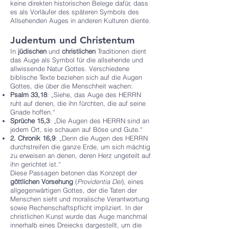
keine direkten historischen Belege dafür, dass
es als Vorläufer des späteren Symbols des
Allsehenden Auges in anderen Kulturen diente.
Judentum und Christentum
In
jüdischen
und
christlichen
Traditionen dient
das Auge als Symbol für die allsehende und
allwissende Natur Gottes. Verschiedene
biblische Texte beziehen sich auf die Augen
Gottes, die über die Menschheit wachen:
Psalm 33,18
: „Siehe, das Auge des HERRN
ruht auf denen, die ihn fürchten, die auf seine
Gnade hoffen.“
Sprüche 15,3
: „Die Augen des HERRN sind an
jedem Ort, sie schauen auf Böse und Gute.“
2. Chronik 16,9
: „Denn die Augen des HERRN
durchstreifen die ganze Erde, um sich mächtig
zu erweisen an denen, deren Herz ungeteilt auf
ihn gerichtet ist.“
Diese Passagen betonen das Konzept der
göttlichen Vorsehung
(
Providentia Dei
), eines
allgegenwärtigen Gottes, der die Taten der
Menschen sieht und moralische Verantwortung
sowie Rechenschaftspflicht impliziert. In der
christlichen Kunst wurde das Auge manchmal
innerhalb eines Dreiecks dargestellt, um die